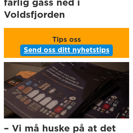
farlig gass ned i
Voldsfjorden
Tips oss
Send oss ditt nyhetstips
– Vi må huske på at det