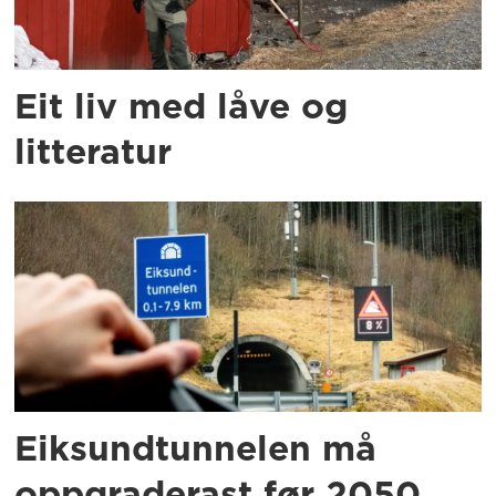
Eit liv med låve og
litteratur
Eiksundtunnelen må
oppgraderast før 2050