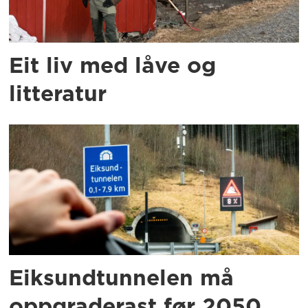
Eit liv med låve og
litteratur
Eiksundtunnelen må
oppgraderast før 2050