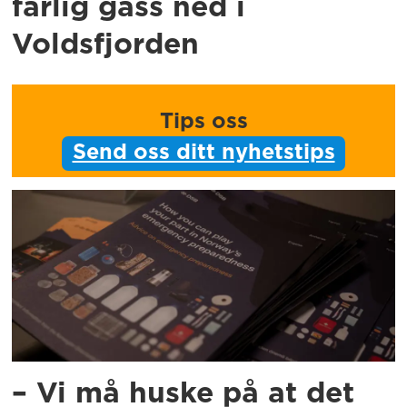
farlig gass ned i
Voldsfjorden
Tips oss
Send oss ditt nyhetstips
– Vi må huske på at det