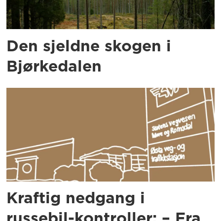
Den sjeldne skogen i
Bjørkedalen
Kraftig nedgang i
russebil-kontroller: – Fra