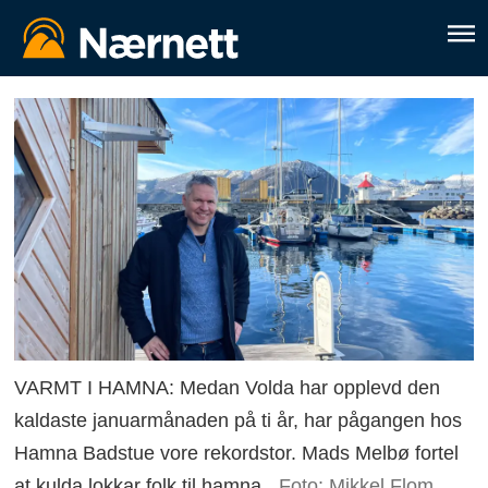
VARMT I HAMNA: Medan Volda har opplevd den
kaldaste januarmånaden på ti år, har pågangen hos
Hamna Badstue vore rekordstor. Mads Melbø fortel
at kulda lokkar folk til hamna.
Foto: Mikkel Flom