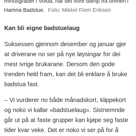
minusgrader i Volda, har det vore damp frå omnen i
Hamna Badstue.
Foto: Mikkel Flom Eriksen
Kan bli eigne badstuelaug
Suksessen gjennom desember og januar gjer
at driverane no ser på nye løysingar for dei
mest ivrige brukarane. Dersom den gode
trenden held fram, kan det bli enklare å bruke
badstua fast.
– Vi vurderer no både månadskort, klippekort
og noko vi kallar «badstuelaug». Sistnemnde
går ut på at faste grupper kan kjøpe seg faste
tider kvar veke. Det er noko vi ser på for å