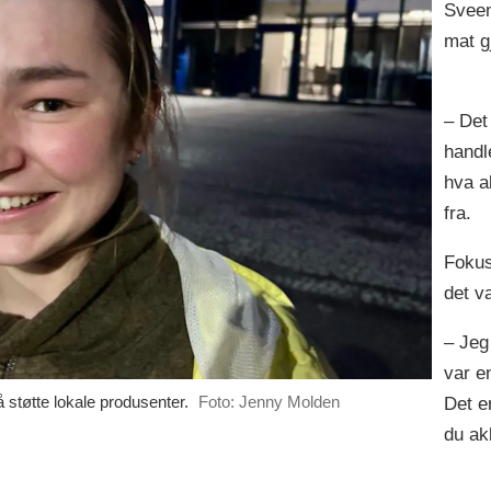
Sveen
mat g
– Det
handl
hva a
fra.
Fokus
det v
– Jeg 
var e
støtte lokale produsenter.
Foto: Jenny Molden
Det er
du ak