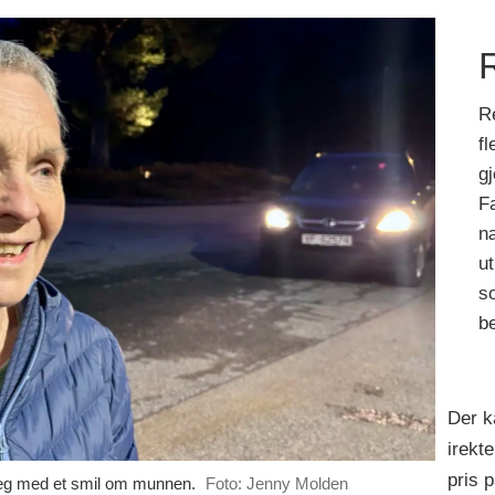
Re
fl
g
Fa
n
ut
so
be
Der k
irekt
pris 
eg med et smil om munnen.
Foto: Jenny Molden