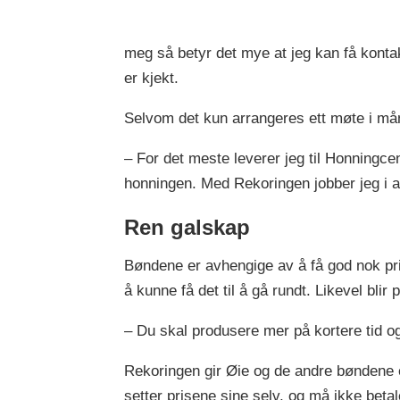
meg så betyr det mye at jeg kan få kon
er kjekt.
Selvom det kun arrangeres ett møte i må
– For det meste leverer jeg til Honningcen
honningen. Med Rekoringen jobber jeg i a
Ren galskap
Bøndene er avhengige av å få god nok pri
å kunne få det til å gå rundt. Likevel bli
– Du skal produsere mer på kortere tid og
Rekoringen gir Øie og de andre bøndene en
setter prisene sine selv, og må ikke beta