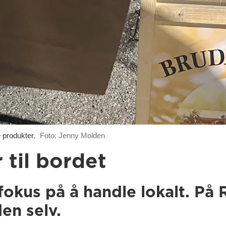
produkter.
Foto: Jenny Molden
 til bordet
 fokus på å handle lokalt. På
den selv.