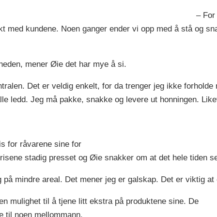
– For
takt med kundene. Noen ganger ender vi opp med å stå og s
neden, mener Øie det har mye å si.
tralen. Det er veldig enkelt, for da trenger jeg ikke forholde 
lle ledd. Jeg må pakke, snakke og levere ut honningen. Like
s for råvarene sine for
r prisene stadig presset og Øie snakker om at det hele tiden 
 på mindre areal. Det mener jeg er galskap. Det er viktig at 
 mulighet til å tjene litt ekstra på produktene sine. De
le til noen mellommann.