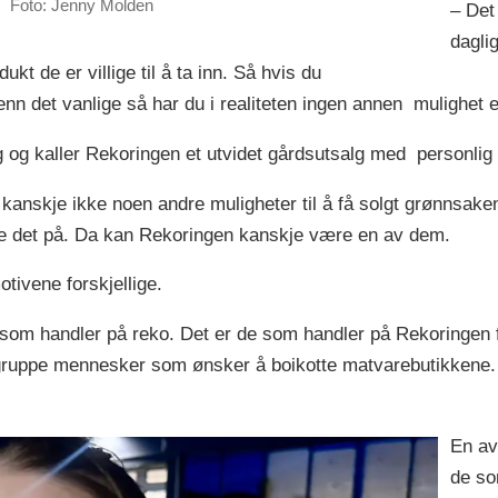
.
Foto: Jenny Molden
– Det
dagli
dukt de er villige til å ta inn. Så hvis du
enn det vanlige så har du i realiteten ingen annen mulighet e
alg og kaller Rekoringen et utvidet gårdsutsalg med personlig
nskje ikke noen andre muligheter til å få solgt grønnsaken
re det på. Da kan Rekoringen kanskje være en av dem.
tivene forskjellige.
om handler på reko. Det er de som handler på Rekoringen fo
en gruppe mennesker som ønsker å boikotte matvarebutikkene
En a
de so