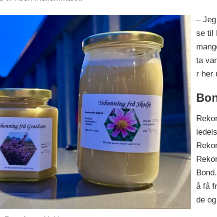
– Jeg
se til
mange
ta va
r her
Bon
Rekor
ledel
Rekor
Rekor
Bond.
å få 
de og