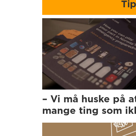
Ti
– Vi må huske på a
mange ting som ikk