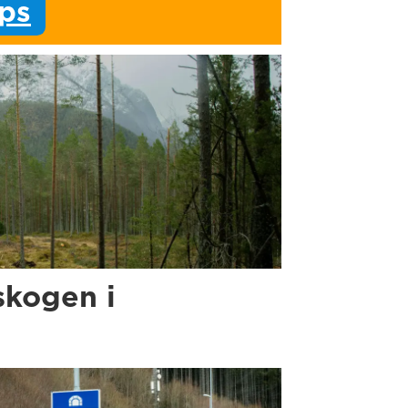
ips
skogen i