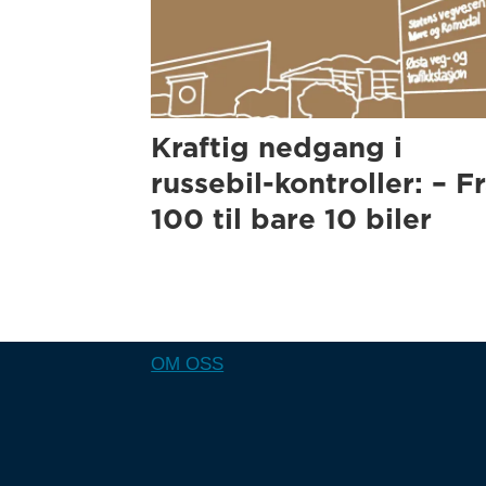
Kraftig nedgang i
russebil-kontroller: – F
100 til bare 10 biler
OM OSS