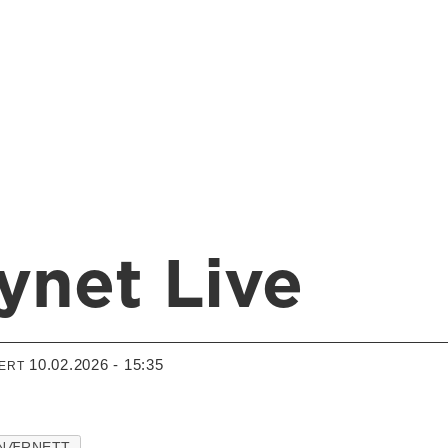
ynet Live
10.02.2026 - 15:35
TERT
-NÆRNETT