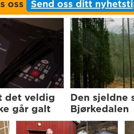
ps oss
Send oss ditt nyhetst
t det veldig
Den sjeldne 
e går galt
Bjørkedalen