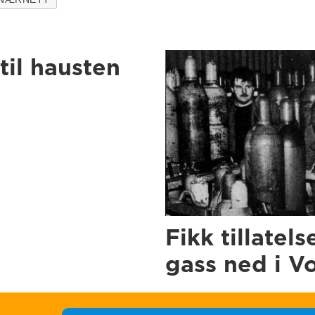
til hausten
Fikk tillatels
gass ned i V