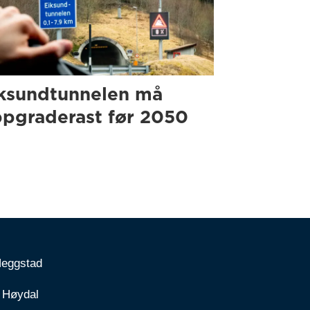
ksundtunnelen må
pgraderast før 2050
Heggstad
 Høydal