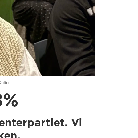
Guttu
8%
enterpartiet. Vi
ken.