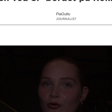
Pia
Guttu
JOURNALIST