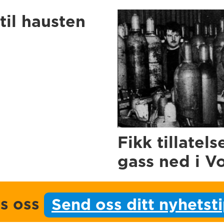
til hausten
Fikk tillatels
gass ned i V
ps oss
Send oss ditt nyhetst