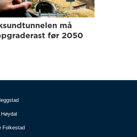
ksundtunnelen må
pgraderast før 2050
Heggstad
 Høydal
é Folkestad