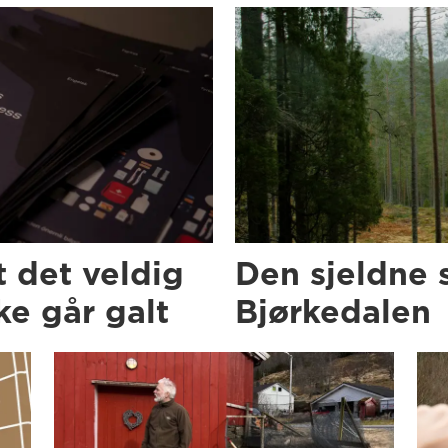
t det veldig
Den sjeldne 
e går galt
Bjørkedalen