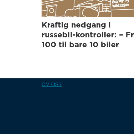
Kraftig nedgang i
russebil-kontroller: – F
100 til bare 10 biler
OM OSS