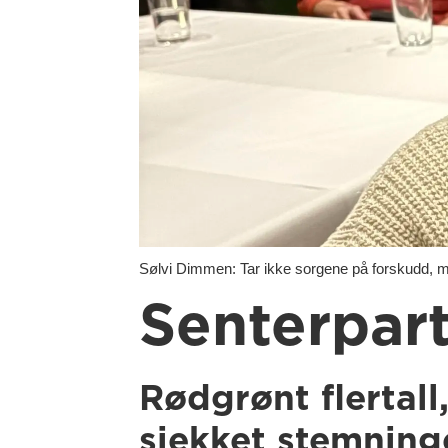
Sølvi Dimmen: Tar ikke sorgene på forskudd, me
Senterpar
Rødgrønt flertall
sjekket stemning