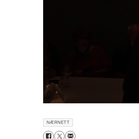
NÆRNETT