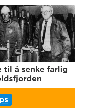
e til å senke farlig
oldsfjorden
ips