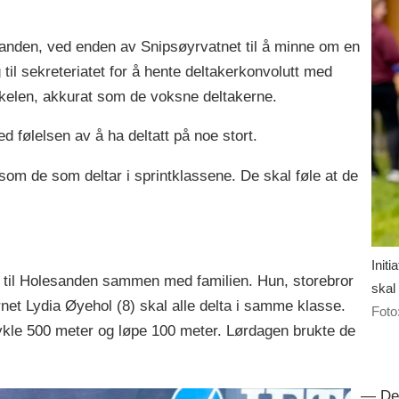
anden, ved enden av Snipsøyrvatnet til å minne om en
til sekreteriatet for å hente deltakerkonvolutt med
kkelen, akkurat som de voksne deltakerne.
ed følelsen av å ha deltatt på noe stort.
m de som deltar i sprintklassene. De skal føle at de
Initi
 til Holesanden sammen med familien. Hun, storebror
skal
et Lydia Øyehol (8) skal alle delta i samme klasse.
Foto
kle 500 meter og løpe 100 meter. Lørdagen brukte de
— Det