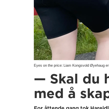
Eyes on the price: Liam Kongsvold Øyehaug er i 
— Skal du 
med å ska
For åttende gang tok Hareidl