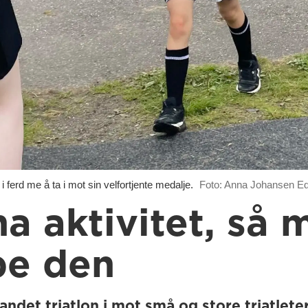
ferd me å ta i mot sin velfortjente medalje.
Foto: Anna Johansen E
ha aktivitet, så
pe den
andet triatlon i mot små og store triatlet