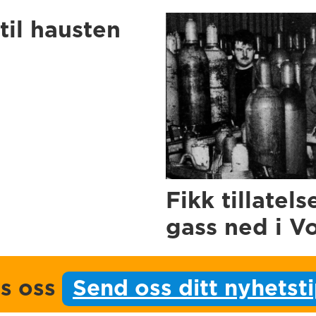
til hausten
Fikk tillatels
gass ned i V
ps oss
Send oss ditt nyhetst