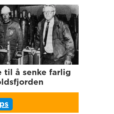
e til å senke farlig
oldsfjorden
ips