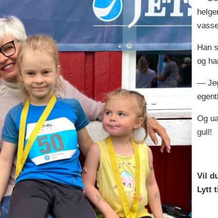
helge
vasse
Han s
og ha
— Jeg
egent
Og uan
gull!
Vil d
Lytt 