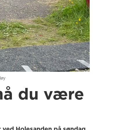
døy
 må du være
er ved Holesanden på søndag.