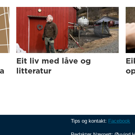
Eit liv med låve og
Ei
ra
litteratur
op
Tips og kontakt:
Facebook
Redaktør Nærnett: Øyvind 