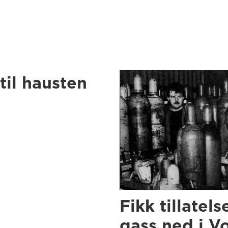
til hausten
Fikk tillatels
gass ned i V