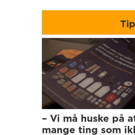
Ti
– Vi må huske på a
mange ting som ikk