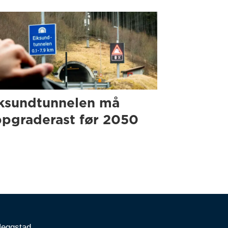
ksundtunnelen må
pgraderast før 2050
Heggstad