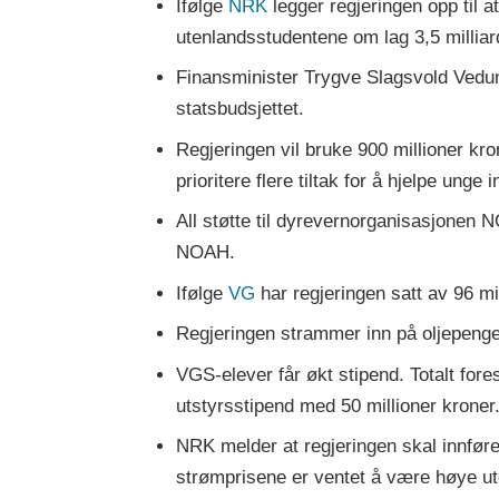
Ifølge
NRK
legger regjeringen opp til a
utenlandsstudentene om lag 3,5 milliar
Finansminister Trygve Slagsvold Vedum
statsbudsjettet.
Regjeringen vil bruke 900 millioner krone
prioritere flere tiltak for å hjelpe unge
All støtte til dyrevernorganisasjonen 
NOAH.
Ifølge
VG
har regjeringen satt av 96 mil
Regjeringen strammer inn på oljepengebr
VGS-elever får økt stipend. Totalt fore
utstyrsstipend med 50 millioner kroner.
NRK melder at regjeringen skal innfør
strømprisene er ventet å være høye ut