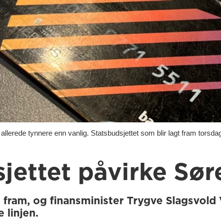
ede tynnere enn vanlig. Statsbudsjettet som blir lagt fram torsdag 
sjettet påvirke Sø
gt fram, og finansminister Trygve Slagsvold
 linjen.