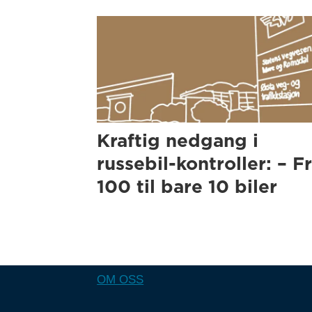
Kraftig nedgang i
russebil-kontroller: – F
100 til bare 10 biler
OM OSS