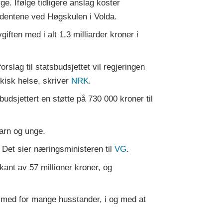
ge. Ifølge tidligere anslag koster
tudentene ved Høgskulen i Volda.
vgiften med i alt 1,3 milliarder kroner i
orslag til statsbudsjettet vil regjeringen
sykisk helse, skriver
NRK
.
 budsjettert en støtte på 730 000 kroner til
barn og unge.
. Det sier næringsministeren til
VG
.
kant av 57 millioner kroner, og
 med for mange husstander, i og med at