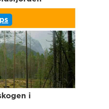
ips
skogen i