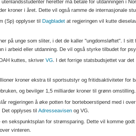
t utenlandsstudenter heretter må betale for utdanningen i Nor
der kroner i året. Dette vil også ramme de internasjonale s
 (Sp) opplyser til
Dagbladet
at regjeringen vil kutte diesela
r på unge som sliter, i det de kaller "ungdomsløftet". I sitt f
 inn i arbeid eller utdanning. De vil også styrke tilbudet for p
NOAH kuttes, skriver
VG
. I det forrige statsbudsjettet var det
lioner kroner ekstra til sportsutstyr og fritidsaktiviteter for 
uken, og bevilger 1,5 milliarder kroner til grønn omstilling
slår regjeringen å øke potten for borteboerstipend med i over
 Det opplyses til
Adresseavisen
og VG.
e en sekspunktsplan for strømsparing. Dette vil komme godt
over vinteren.