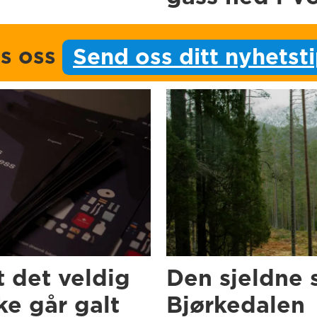
ps oss
Send oss ditt nyhetst
t det veldig
Den sjeldne 
e går galt
Bjørkedalen