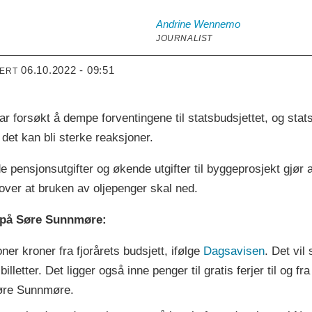
Andrine
Wennemo
JOURNALIST
06.10.2022 - 09:51
TERT
har forsøkt å dempe forventingene til statsbudsjettet, og sta
det kan bli sterke reaksjoner.
e pensjonsutgifter og økende utgifter til byggeprosjekt gjør 
 over at bruken av oljepenger skal ned.
t på Søre Sunnmøre:
ner kroner fra fjorårets budsjett, ifølge
Dagsavisen
. Det vil
 billetter. Det ligger også inne penger til gratis ferjer til og f
Søre Sunnmøre.