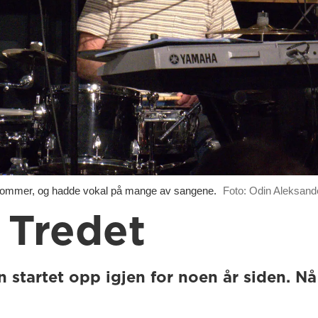
rommer, og hadde vokal på mange av sangene.
Foto: Odin Aleksan
 Tredet
n startet opp igjen for noen år siden. N