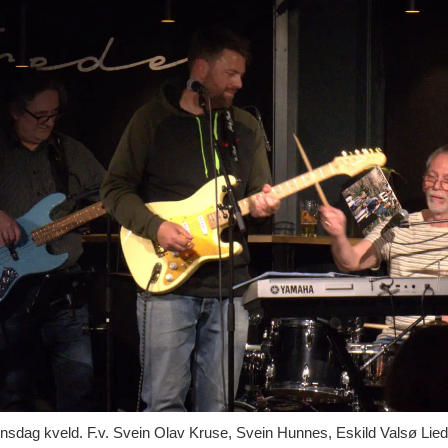
 kveld. F.v. Svein Olav Kruse, Svein Hunnes, Eskild Valsø Lied, 