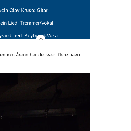
vein Olav Kruse: Gitar
tein Lied: Trommer/Vokal
yvind Lied: Keyboard/Vokal
jennom årene har det vært flere navn