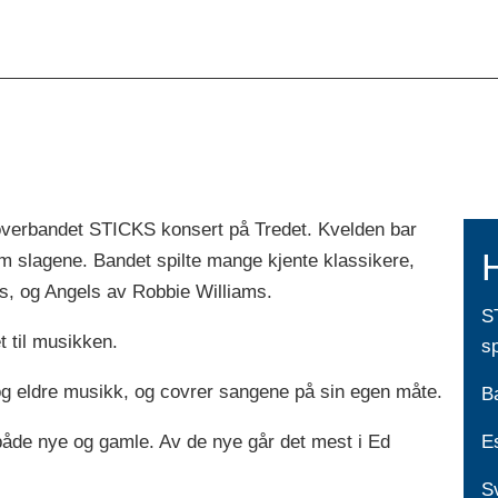
overbandet STICKS konsert på Tredet. Kvelden bar
m slagene. Bandet spilte mange kjente klassikere,
s, og Angels av Robbie Williams.
S
t til musikken.
s
 og eldre musikk, og covrer sangene på sin egen måte.
B
 både nye og gamle. Av de nye går det mest i Ed
Es
S