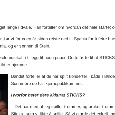
et lenge i dvale. Han forteller om hvordan det hele startet o
, før vi for noen år siden reiste ned til Spania for å feire bur
ia, og er sønnen til Stein.
kolemusikal, i tillegg til noen puber. Dette førte til at STIC
ild er hjemme.
Bandet forteller at de har spilt konserter i både Trønd
Sunnmøre de har kjernepublikummet.
Hvorfor heter dere akkurat STICKS?
– Det har med at jeg spiller trommer, og bruker tromm
Sticks, som vi likte å spille. Så vi gjorde det enkelt, 