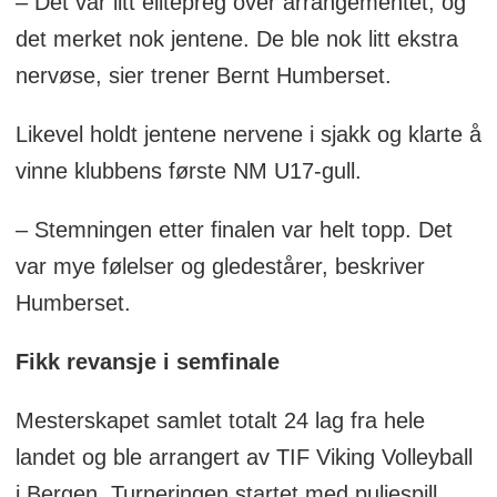
– Det var litt elitepreg over arrangementet, og
det merket nok jentene. De ble nok litt ekstra
nervøse, sier trener Bernt Humberset.
Likevel holdt jentene nervene i sjakk og klarte å
vinne klubbens første NM U17-gull.
– Stemningen etter finalen var helt topp. Det
var mye følelser og gledestårer, beskriver
Humberset.
Fikk revansje i semfinale
Mesterskapet samlet totalt 24 lag fra hele
landet og ble arrangert av TIF Viking Volleyball
i Bergen. Turneringen startet med puljespill