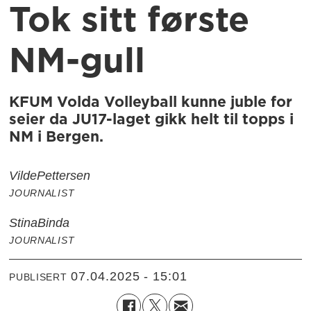
Tok sitt første
NM-gull
KFUM Volda Volleyball kunne juble for
seier da JU17-laget gikk helt til topps i
NM i Bergen.
Vilde
Pettersen
JOURNALIST
Stina
Binda
JOURNALIST
07.04.2025 - 15:01
PUBLISERT