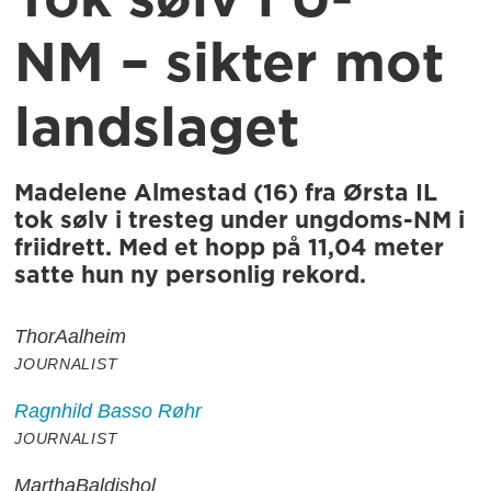
Tok sølv i U-
NM – sikter mot
landslaget
Madelene Almestad (16) fra Ørsta IL
tok sølv i tresteg under ungdoms-NM i
friidrett. Med et hopp på 11,04 meter
satte hun ny personlig rekord.
Thor
Aalheim
JOURNALIST
Ragnhild
Basso Røhr
JOURNALIST
Martha
Baldishol