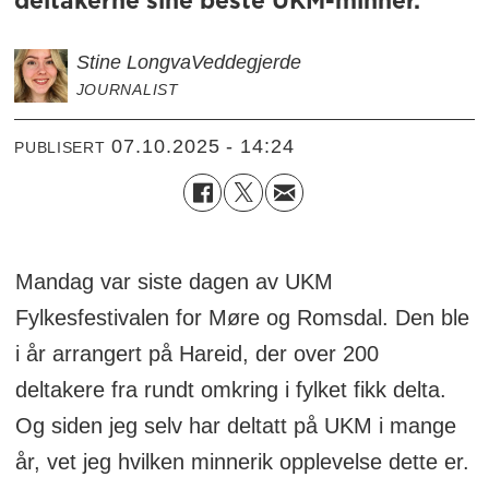
deltakerne sine beste UKM-minner.
Stine Longva
Veddegjerde
JOURNALIST
07.10.2025 - 14:24
PUBLISERT
Mandag var siste dagen av UKM
Fylkesfestivalen for Møre og Romsdal. Den ble
i år arrangert på Hareid, der over 200
deltakere fra rundt omkring i fylket fikk delta.
Og siden jeg selv har deltatt på UKM i mange
år, vet jeg hvilken minnerik opplevelse dette er.