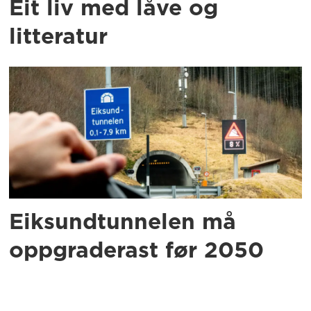
Eit liv med låve og
litteratur
Eiksundtunnelen må
oppgraderast før 2050