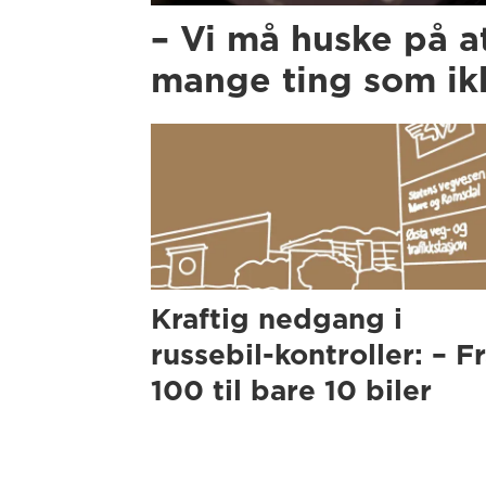
– Vi må huske på a
mange ting som ikk
Kraftig nedgang i
russebil-kontroller: – F
100 til bare 10 biler