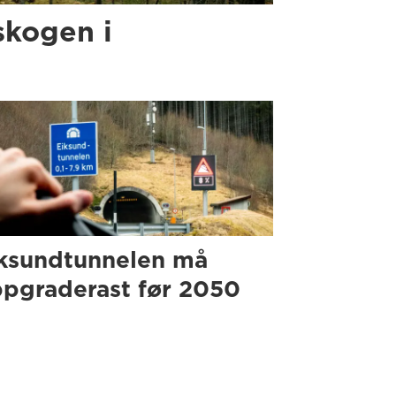
skogen i
ksundtunnelen må
pgraderast før 2050