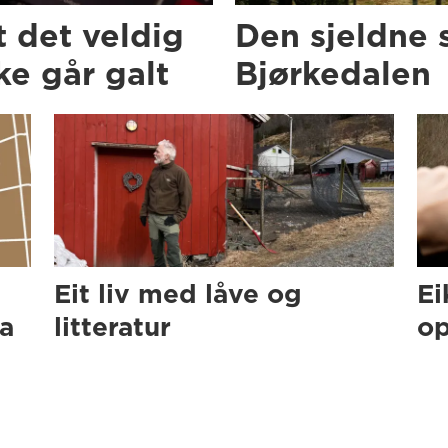
t det veldig
Den sjeldne 
e går galt
Bjørkedalen
Eit liv med låve og
Ei
ra
litteratur
op