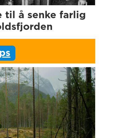
e til å senke farlig
oldsfjorden
ips