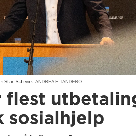
rer Stian Scheine.
ANDREA H TANDERO
r flest utbetali
 sosialhjelp