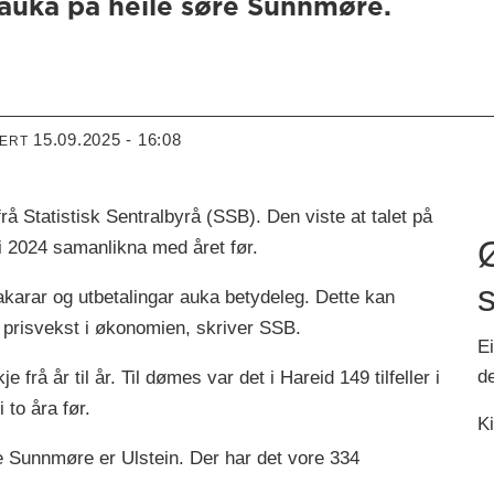
r auka på heile søre Sunnmøre.
15.09.2025 - 16:08
TERT
å Statistisk Sentralbyrå (SSB). Den viste at talet på
i 2024 samanlikna med året før.
s
akarar og utbetalingar auka betydeleg. Dette kan
g prisvekst i økonomien, skriver SSB.
Ei
de
e frå år til år. Til dømes var det i Hareid 149 tilfeller i
 to åra før.
K
 Sunnmøre er Ulstein. Der har det vore 334