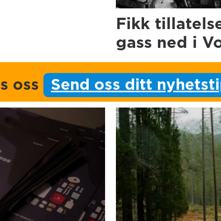
Fikk tillatels
gass ned i V
ps oss
Send oss ditt nyhetst