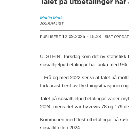
Talet på utbetalinger ha
Martin
Mork
JOURNALIST
12.09.2025 - 15:28
PUBLISERT
SIST OPPDA
ULSTEIN: Torsdag kom det ny statistikk fr
sosialhjelputbetalingar har auka med 9% 
– Frå og med 2022 ser vi at talet på mott
forklarast best av flyktningsituasjonen o
Talet på sosialhjelputbetalingar varier mykj
2024, mens det var høvevis 78 og 179 dei
Kommunen med flest utbetalingar på søre
sosialtilfelle i 2024.