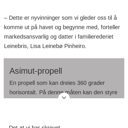
– Dette er nyvinninger som vi gleder oss til å
komme ut på havet og begynne med, forteller
markedsansvarlig og datter i familierederiet
Leinebris, Lisa Leinebø Pinheiro.
Asimut-propell
En propell som kan dreies 360 grader
horisontalt. På denne måten kan den styre
skipet i alle retninger. Dette er effektivt, og
dermed mer bærekraftig.
– Det at vi har skrevet