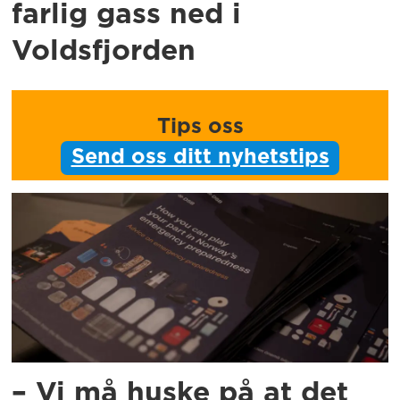
farlig gass ned i
Voldsfjorden
Tips oss
Send oss ditt nyhetstips
– Vi må huske på at det