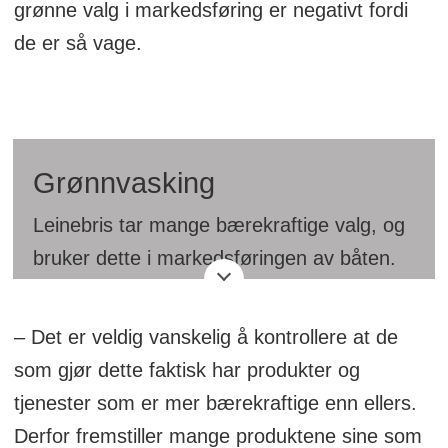
grønne valg i markedsføring er negativt fordi
de er så vage.
Grønnvasking
Leinebris tar mange bærekraftige valg, og
bruker dette i markedsføringen av båten.
Ellers i næringslivet brukes stadig ord som
bærekraft uten å ha noe godt grunnlag for
– Det er veldig vanskelig å kontrollere at de
ordbruken. Dette kalles grønnvasking.
som gjør dette faktisk har produkter og
tjenester som er mer bærekraftige enn ellers.
Derfor fremstiller mange produktene sine som