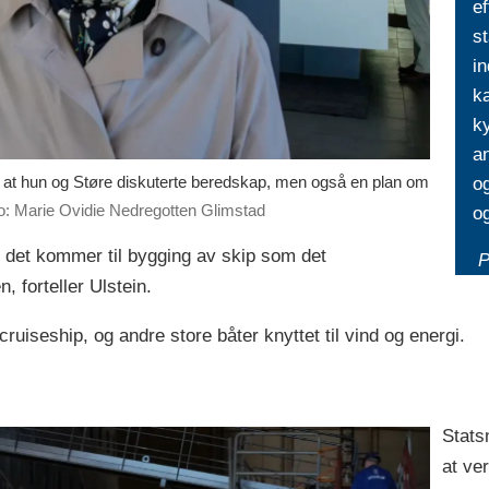
ef
st
i
ka
ky
an
r at hun og Støre diskuterte beredskap, men også en plan om
o
o: Marie Ovidie Nedregotten Glimstad
og
år det kommer til bygging av skip som det
P
 forteller Ulstein.
 cruiseship, og andre store båter knyttet til vind og energi.
Stats
at ver