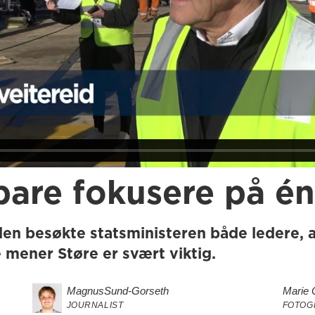
bare fokusere på én
erden besøkte statsministeren både ledere, 
 mener Støre er svært viktig.
Magnus
Sund-Gorseth
Marie 
JOURNALIST
FOTOG