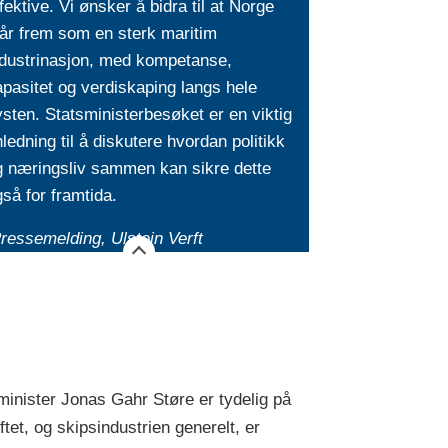
fektive. Vi ønsker å bidra til at Norge
år frem som en sterk maritim
ndustrinasjon, med kompetanse,
pasitet og verdiskaping langs hele
sten. Statsministerbesøket er en viktig
ledning til å diskutere hvordan politikk
g næringsliv sammen kan sikre dette
så for framtida.
ressemelding, Ulstein Verft
minister Jonas Gahr Støre er tydelig på
ftet, og skipsindustrien generelt, er