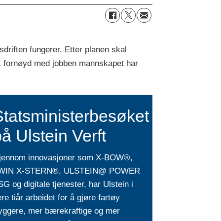
riften fungerer. Etter planen skal
rt fornøyd med jobben mannskapet har
Statsministerbesøket
å Ulstein Verft
jennom innovasjoner som X-BOW®,
WIN X-STERN®, ULSTEIN@ POWER
G og digitale tjenester, har Ulstein i
ere tiår arbeidet for å gjøre fartøy
ryggere, mer bærekraftige og mer