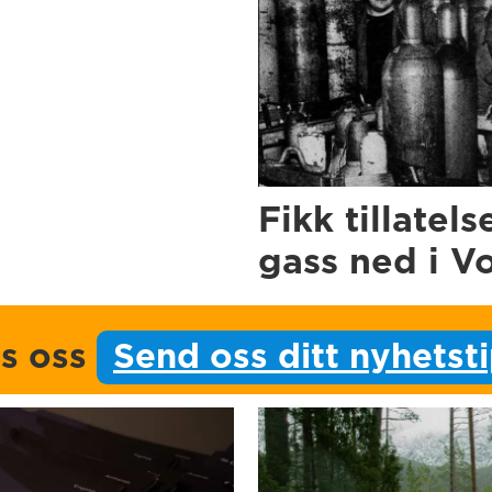
Fikk tillatels
gass ned i V
ps oss
Send oss ditt nyhetst