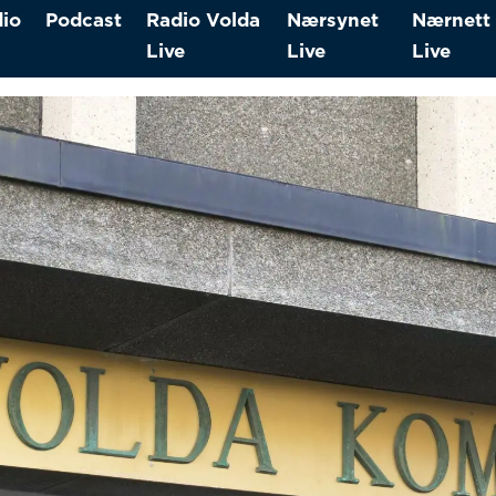
io
Podcast
Radio Volda
Nærsynet
Nærnett
Live
Live
Live