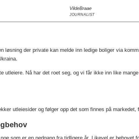
Vilde
Braae
JOURNALIST
løsning der private kan melde inn ledige boliger via komm
Ukraina.
e utleiere. Nå har det roet seg, og vi får ikke inn like mang
jekker utleiesider og følger opp det som finnes på markedet, 
ligbehov
oe som er en nedgang fra tidligere år. Likevel er behovet for