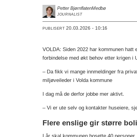
Petter Bjørnflaten
Medbø
JOURNALIST
20.03.2026 - 10:16
PUBLISERT
VOLDA: Siden 2022 har kommunen hatt en 
forbindelse med økt behov etter krigen i 
– Da fikk vi mange innmeldinger fra privat
miljøveileder i Volda kommune
I dag må de derfor jobbe mer aktivt.
– Vi er ute selv og kontakter huseiere, s
Flere enslige gir større bo
I år skal kommunen bosette 40 personer, n