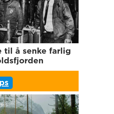
e til å senke farlig
oldsfjorden
ips