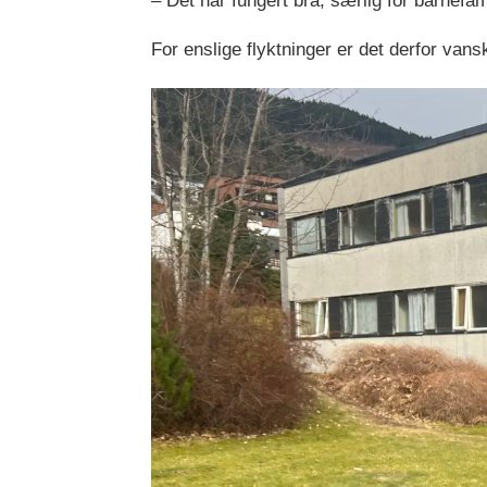
– Det har fungert bra, særlig for barnefam
For enslige flyktninger er det derfor vans