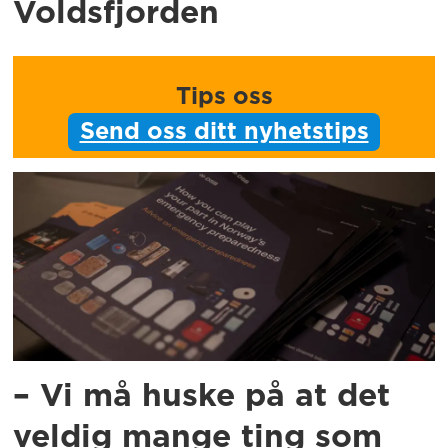
Voldsfjorden
Tips oss
Send oss ditt nyhetstips
– Vi må huske på at det
veldig mange ting som