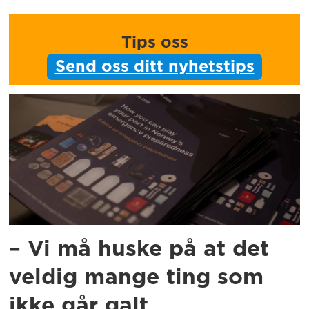
Tips oss
Send oss ditt nyhetstips
– Vi må huske på at det
veldig mange ting som
ikke går galt