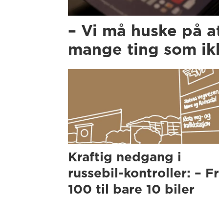
– Vi må huske på a
mange ting som ikk
Kraftig nedgang i
russebil-kontroller: – F
100 til bare 10 biler