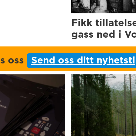
Fikk tillatels
gass ned i V
ps oss
Send oss ditt nyhetst