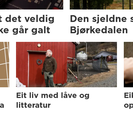
t det veldig
Den sjeldne 
e går galt
Bjørkedalen
Eit liv med låve og
Ei
ra
litteratur
op