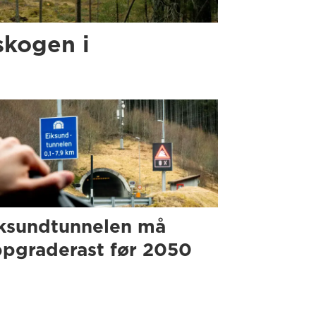
skogen i
ksundtunnelen må
pgraderast før 2050