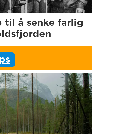
e til å senke farlig
oldsfjorden
ips