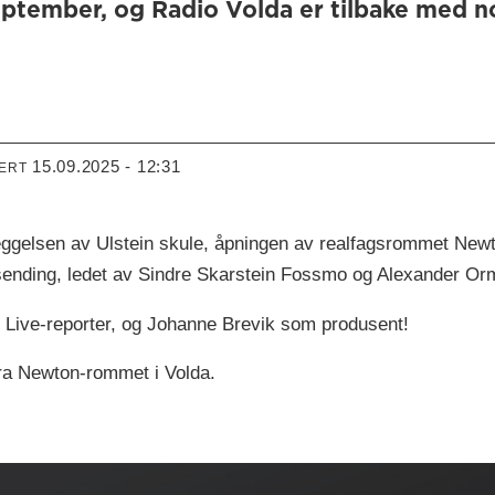
ptember, og Radio Volda er tilbake med n
15.09.2025 - 12:31
TERT
eggelsen av Ulstein skule, åpningen av realfagsrommet New
sending, ledet av Sindre Skarstein Fossmo og Alexander Or
 Live-reporter, og Johanne Brevik som produsent!
fra Newton-rommet i Volda.