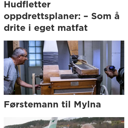
Hudfletter
oppdrettsplaner: – Som å
drite i eget matfat
Førstemann til Mylna