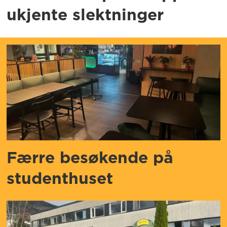
ukjente slektninger
Færre besøkende på
studenthuset