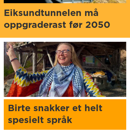
Eiksundtunnelen må
oppgraderast før 2050
Birte snakker et helt
spesielt språk