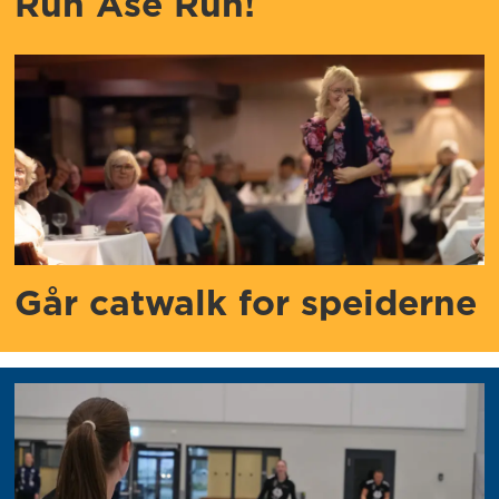
Run Åse Run!
Går catwalk for speiderne