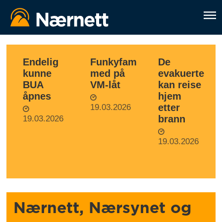
Nærnett
Endelig
Funkyfam
De
kunne
med på
evakuerte
-
BUA
VM-låt
kan reise
åpnes
hjem
lokale
etter
19.03.2026
brann
19.03.2026
nyhende
19.03.2026
frå
Søre
Sunnmøre
Nærnett, Nærsynet og