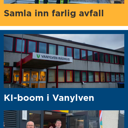
Samla inn farlig avfall
KI-boom i Vanylven